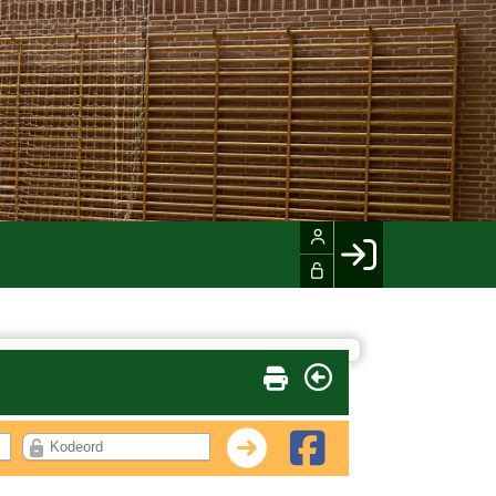
Facebook login
Husk mig
Glemt password
Opret profil
LOG IND