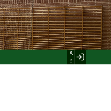
Facebook login
Husk mig
Glemt password
Opret profil
LOG IND