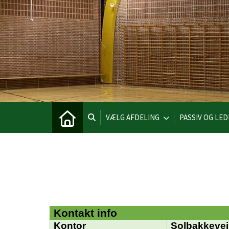
VÆLG AFDELING
PASSIV OG LE
Kontakt info
Kontor
Solbakkevej