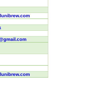
lunibrew.com
k
n@gmail.com
lunibrew.com