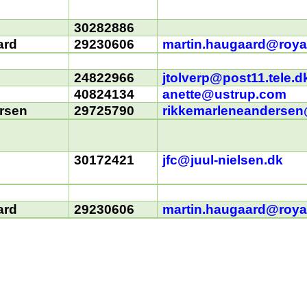
30282886
ard
29230606
martin.haugaard@roya
24822966
jtolverp@post11.tele.d
p
40824134
anette@ustrup.com
rsen
29725790
rikkemarleneanderse
30172421
jfc@juul-nielsen.dk
ard
29230606
martin.haugaard@roya