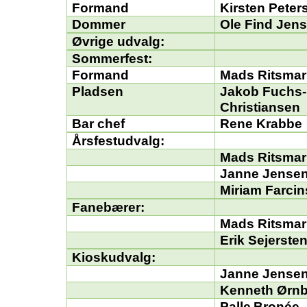
Formand
Kirsten Peter
Dommer
Ole Find Jen
Øvrige udvalg:
Sommerfest:
Formand
Mads
Ritsmar
Pladsen
Jakob Fuchs-
Christiansen
Bar chef
Rene Krabbe
Årsfestudvalg:
Mads
Ritsmar
Janne Jense
Miriam Farci
Fanebærer:
Mads
Ritsmar
Erik
Sejerste
Kioskudvalg:
Janne Jense
Kenneth Ørn
Palle
Bronée