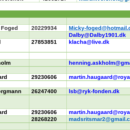
Foged
20229934
Micky-foged@hotmail
Dalby@Dalby1901.dk
d
27853851
klacha@live.dk
holm
henning.askholm@gma
ard
29230606
martin.haugaard@roya
ergmann
26247400
lsb@ryk-fonden.dk
ard
29230606
martin.haugaard@roya
28268220
madsritsmar2@gmail.