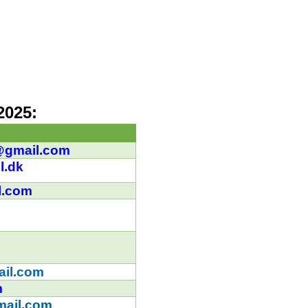
2025:
@gmail.com
l.dk
l.com
k
il.com
m
mail.com