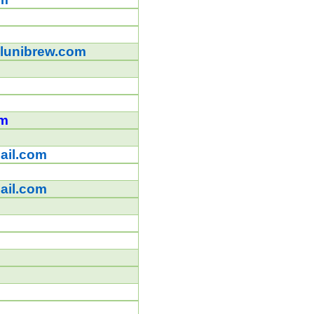
lunibrew.com
k
om
ail.com
ail.com