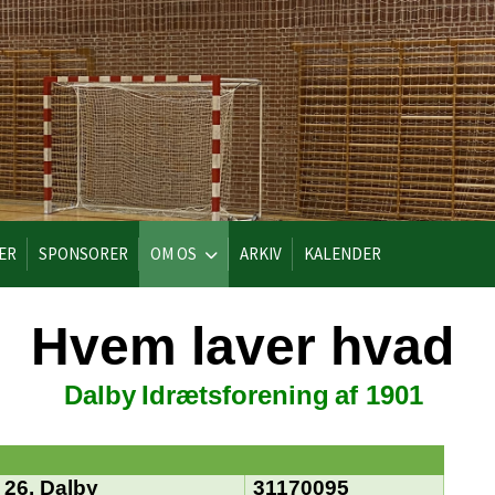
DER
SPONSORER
OM OS
ARKIV
KALENDER
Hvem laver hvad
Dalby Idrætsforening
af 1901
 26, Dalby
31170095