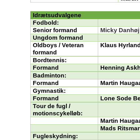
Idrætsudvalgene
Fodbold:
Senior formand
Micky
Danhøj
Ungdom formand
Oldboys
/ Veteran
Klaus Hyrlan
f
ormand
Bordtennis:
Formand
Henning Ask
Badminton:
Formand
Martin Hauga
Gymnastik:
Formand
Lone Sode B
Tour de fugl /
motionscykelløb:
Martin Hauga
Mads
Ritsmar
Fugleskydning: