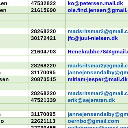
sen
47532822
ko@petersen.mail.dk
sen
21615690
ole.find.jensen@gmail
28268220
madsritsmar2@gmail.
30172421
jfc@juul-nielsen.dk
21604703
Renekrabbe78@gmail
28268220
madsritsmar2@gmail.
n
31170095
jannejensendalby@gm
nsen
20873515
miriam-jesper@mail.d
28268220
madsritsmar2@gmail.
n
47521339
erik@sejersten.dk
n
31170095
jannejensendalby@gm
bo
22621113
oernbo@gmail.com
22736455
pallebronee@gmail.c