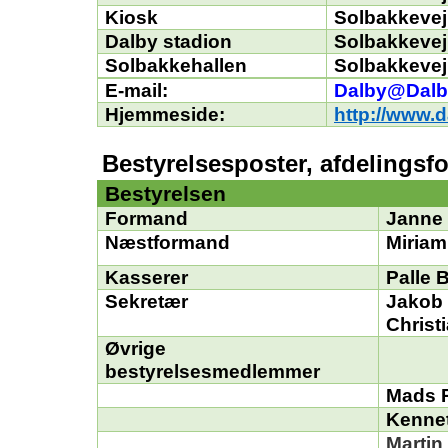
Kiosk
Solbakkevej
Dalby stadion
Solbakkevej
Solbakkehallen
Solbakkevej
E-mail:
Dalby@Dalb
Hjemmeside
:
http://www.
Bestyrelsesposter, afdelings
Bestyrelsen
Formand
Janne
Næstformand
Miriam
Kasserer
Palle
B
Sekretær
Jakob
Christ
Øvrige
bestyrelsesmedlemmer
Mads
Kenne
Martin