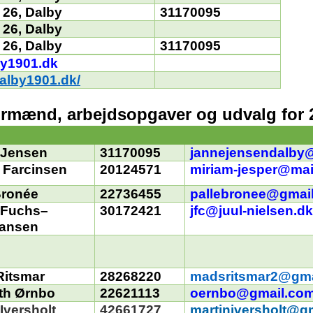
 26, Dalby
31170095
 26, Dalby
 26, Dalby
31170095
y1901.dk
dalby1901.dk/
formænd, arbejdsopgaver og udvalg for 
 Jensen
31170095
jannejensendalby
 Farcinsen
20124571
miriam-jesper@mai
ronée
22736455
pallebronee@gmai
 Fuchs–
30172421
jfc@juul-nielsen.d
iansen
Ritsmar
28268220
madsritsmar2@gma
th Ørnbo
22621113
oernbo@gmail.co
 Iversholt
42661727
martiniversholt@g