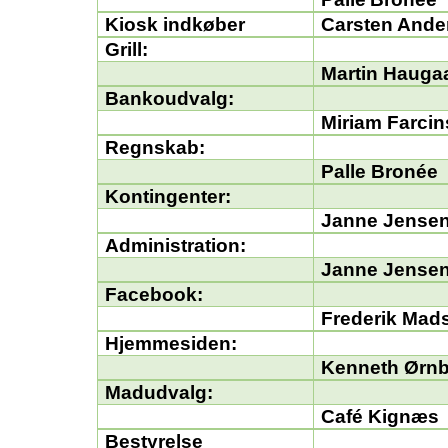
Kiosk
indkøber
Carsten Ande
Grill:
Martin Hauga
Bankoudvalg:
Miriam Farci
Regnskab:
Palle
Bronée
Kontingenter:
Janne Jense
Administration:
Janne Jense
Facebook:
Frederik Mad
Hjemmesiden
:
Kenneth Ørn
Madudvalg:
Café
Kignæs
Bestyrelse