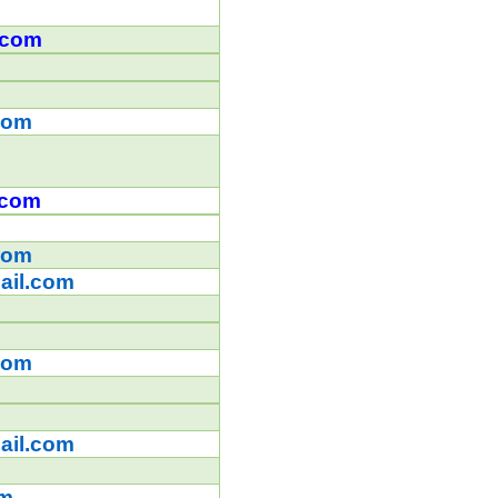
.com
com
.com
com
ail.com
k
com
ail.com
om