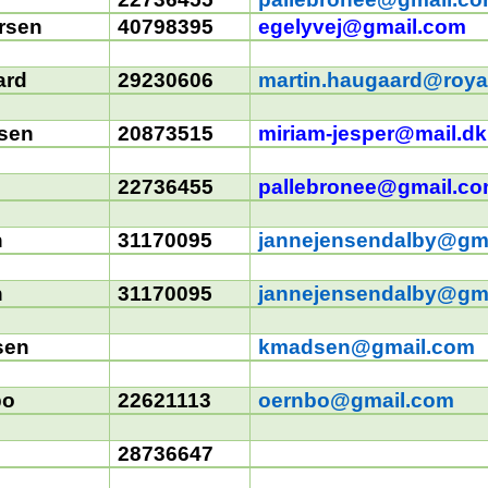
rsen
40798395
egelyvej@gmail.com
ard
29230606
martin.haugaard@roya
nsen
20873515
miriam-jesper@mail.d
22736455
pallebronee@gmail.c
n
31170095
jannejensendalby@gm
n
31170095
jannejensendalby@gm
sen
kmadsen@gmail.com
bo
22621113
oernbo@gmail.com
28736647