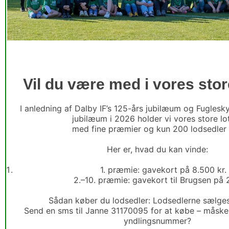
Vil du være med i vores store
I anledning af Dalby IF’s 125-års jubilæum og Fuglesk
jubilæum i 2026 holder vi vores store lot
 med fine præmier og kun 200 lodsedler i
Her er, hvad du kan vinde:
1. præmie: gavekort på 8.500 kr.
2.–10. præmie: gavekort til Brugsen på 
Sådan køber du lodsedler: Lodsedlerne sælge
Send en sms til Janne 31170095 for at købe – måske h
yndlingsnummer?